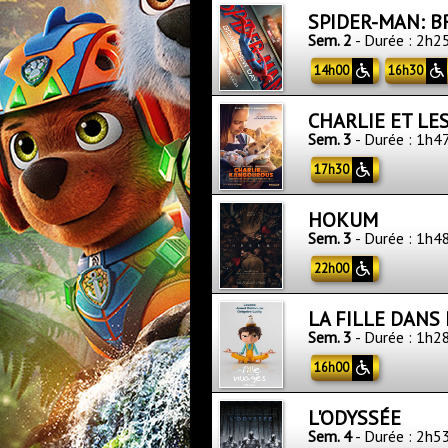
SPIDER-MAN: 
Sem. 2
- Durée : 2h2
14h00
16h30
CHARLIE ET L
Sem. 3
- Durée : 1h4
17h30
HOKUM
Sem. 3
- Durée : 1h4
22h00
LA FILLE DANS
Sem. 3
- Durée : 1h2
16h00
L'ODYSSÉE
Sem. 4
- Durée : 2h5