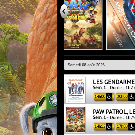
LES GENDARME
Sem. 1
- Durée : 1h2
14h00
20h00
PAW PATROL, L
Sem. 1
- Durée : 1h2
14h15
17h00