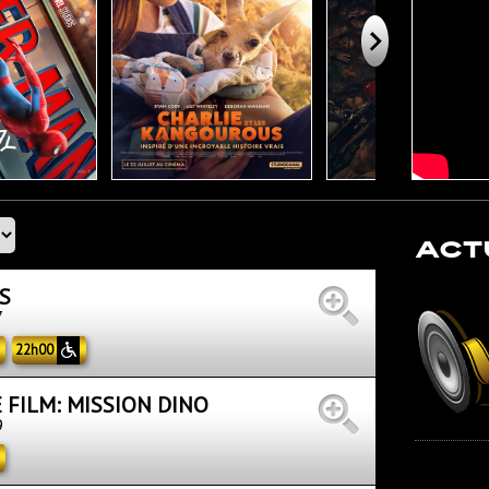
ACT
S
7
22h00
E FILM: MISSION DINO
9