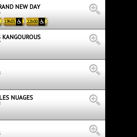
BRAND NEW DAY
5
19h05
22h00
ES KANGOUROUS
7
8
 LES NUAGES
8
3