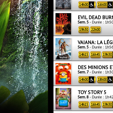
14h00
16h00
EVIL DEAD BUR
Sem. 5
- Durée : 1h5
19h30
22h00
VAIANA: LA LÉ
Sem. 5
- Durée : 1h5
14h15
16h45
19h30
DES MINIONS 
Sem. 7
- Durée : 1h3
14h00
18h00
TOY STORY 5
Sem. 8
- Durée : 1h4
14h15
16h45
19h30